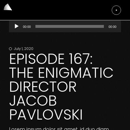
Audio
00:00
00:00
Player
July 1, 2020
EPISODE 167:
THE ENIGMATIC
DIRECTOR
JACOB
PAVLOVSKI
Lorem ipsum dolor sit amet, id duo diam